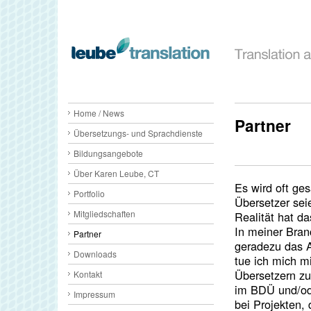
Home / News
Partner
Übersetzungs- und Sprachdienste
Bildungsangebote
Über Karen Leube, CT
Es wird oft ge
Portfolio
Übersetzer sei
Mitgliedschaften
Realität hat da
In meiner Bran
Partner
geradezu das A
Downloads
tue ich mich mi
Übersetzern zu
Kontakt
im BDÜ und/ode
Impressum
bei Projekten,